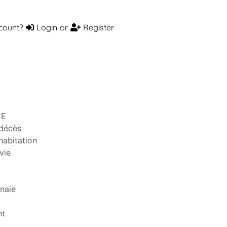
count?
Login
or
Register
CE
décès
habitation
vie
naie
nt